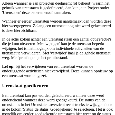
Alleen wanneer je aan projecten deelneemt (of beheert) waarin het
gebruik van urenstaten is gedefinieerd, dan kun je in Project onder
'Urenstaten' deze beheren en/of aanmaken.
Wanneer er eerder urenstaten werden aangemaakt dan worden deze
hier weergegeven. Zolang een urenstaat nog niet werd gefactureerd
is deze hier zichtbaar.
In de actie kolom achter een urenstaat staan een aantal optie's/actie's
die je kunt uitvoeren. Met 'wijzigen' kan je de urenstaat beperkt
wijzigen; het is niet mogelijk om individuele activiteiten van de
urenstaat te verwijderen. Met 'verwijder' haal je de gehele urenstaat
weg. Met 'print' open je het printbestand.
Let op:
bij het verwijderen van een urenstaat worden de
onderliggende activiteiten niet verwijderd. Deze kunnen opnieuw op
een urenstaat worden gezet.
Urenstaat goedkeuren
Een urenstaat kan pas worden gefactureerd wanneer deze werd
ondertekend wanneer deze werd goedgekeurd. De status van de
urenstaat is in het Urenstaten-overzicht rechtstreeks te wijzigen door
in de kolom 'Status' de status 'Goedgekeurd' te selecteren. Het is ook
mogelijk om eerder goedgekeurde urenstaten hier weer op de status